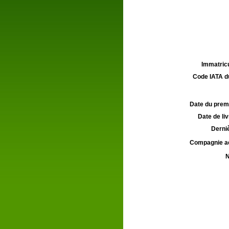
Immatricu
Code IATA d
Date du premie
Date de liv
Derniè
Compagnie aé
N