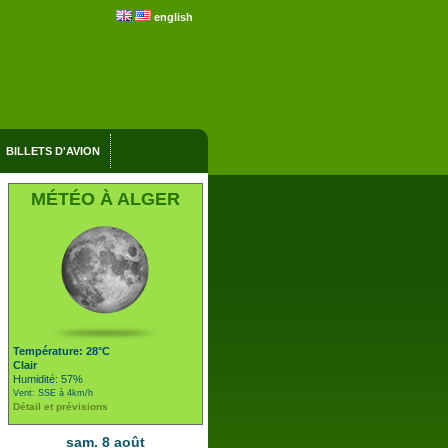
english
BILLETS D'AVION
MÉTÉO À ALGER
Température: 28°C
Clair
Humidité: 57%
Vent: SSE à 4km/h
Détail et prévisions
sam. 8 août