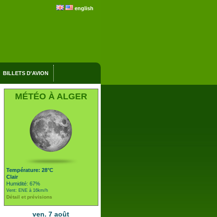
english
BILLETS D'AVION
MÉTÉO À ALGER
Température: 28°C
Clair
Humidité: 67%
Vent: ENE à 16km/h
Détail et prévisions
ven. 7 août