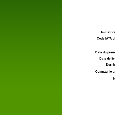
Immatricu
Code IATA d
Date du premie
Date de liv
Derniè
Compagnie aé
N