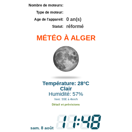
Nombre de moteurs:
Type de moteur:
0 an(s)
Age de l'appareil:
réformé
Statut:
MÉTÉO À ALGER
Température: 28°C
Clair
Humidité: 57%
Vent: SSE à 4km/h
Détail et prévisions
sam. 8 août