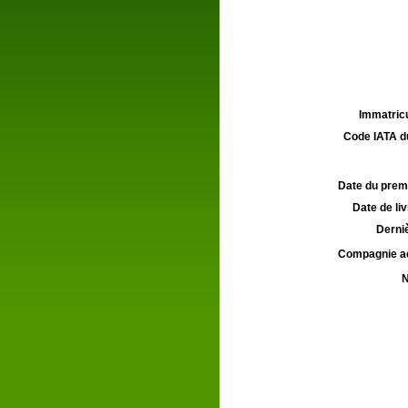
Immatricu
Code IATA d
Date du premie
Date de liv
Derniè
Compagnie aé
N