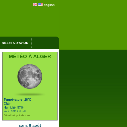
english
BILLETS D'AVION
MÉTÉO À ALGER
Température: 28°C
Clair
Humidité: 57%
Vent: SSE à 4km/h
Détail et prévisions
sam. 8 août