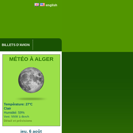
english
BILLETS D'AVION
MÉTÉO À ALGER
Température: 27°C
Clair
Humidité: 59%
Vent: NNW à 4km/h
Détail et prévisions
jeu. 6 août