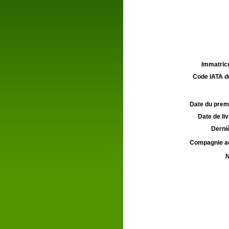
Immatricu
Code IATA d
Date du premie
Date de liv
Derniè
Compagnie aé
N