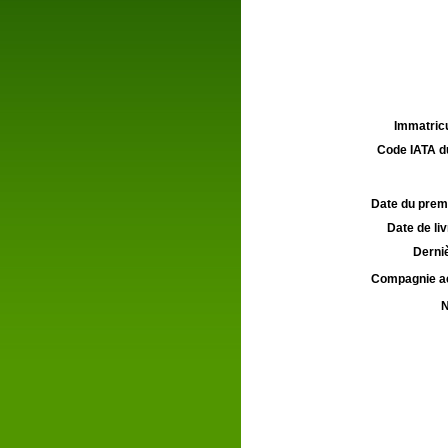
Immatricu
Code IATA d
Date du premie
Date de liv
Derniè
Compagnie aé
N