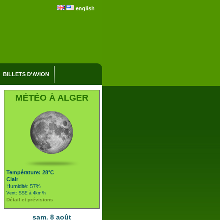
english
BILLETS D'AVION
MÉTÉO À ALGER
Température: 28°C
Clair
Humidité: 57%
Vent: SSE à 4km/h
Détail et prévisions
sam. 8 août