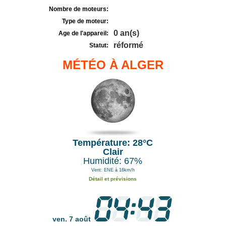
Nombre de moteurs:
Type de moteur:
0 an(s)
Age de l'appareil:
réformé
Statut:
MÉTÉO À ALGER
Température: 28°C
Clair
Humidité: 67%
Vent: ENE à 16km/h
Détail et prévisions
ven. 7 août