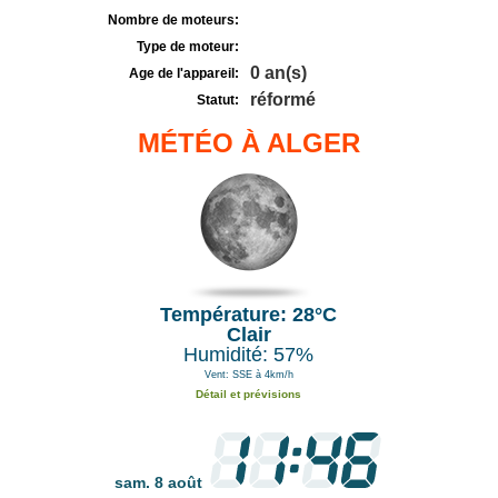
Nombre de moteurs:
Type de moteur:
0 an(s)
Age de l'appareil:
réformé
Statut:
MÉTÉO À ALGER
Température: 28°C
Clair
Humidité: 57%
Vent: SSE à 4km/h
Détail et prévisions
sam. 8 août