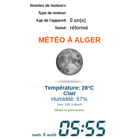
Nombre de moteurs:
Type de moteur:
0 an(s)
Age de l'appareil:
réformé
Statut:
MÉTÉO À ALGER
Température: 28°C
Clair
Humidité: 57%
Vent: SSE à 4km/h
Détail et prévisions
sam. 8 août