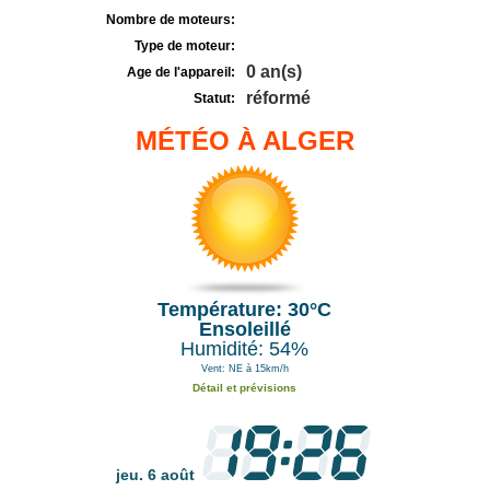
Nombre de moteurs:
Type de moteur:
0 an(s)
Age de l'appareil:
réformé
Statut:
MÉTÉO À ALGER
Température: 30°C
Ensoleillé
Humidité: 54%
Vent: NE à 15km/h
Détail et prévisions
jeu. 6 août