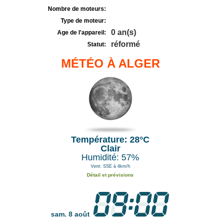
Nombre de moteurs:
Type de moteur:
0 an(s)
Age de l'appareil:
réformé
Statut:
MÉTÉO À ALGER
Température: 28°C
Clair
Humidité: 57%
Vent: SSE à 4km/h
Détail et prévisions
sam. 8 août