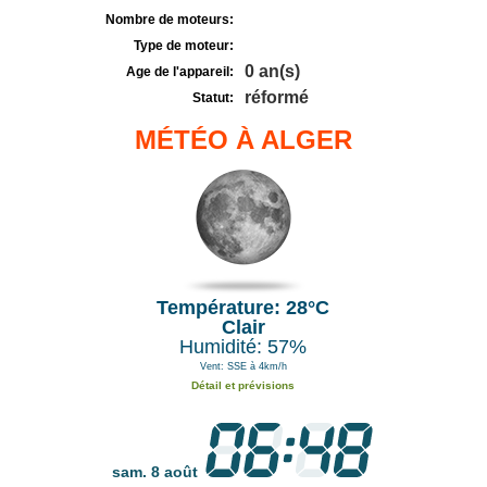
Nombre de moteurs:
Type de moteur:
0 an(s)
Age de l'appareil:
réformé
Statut:
MÉTÉO À ALGER
Température: 28°C
Clair
Humidité: 57%
Vent: SSE à 4km/h
Détail et prévisions
sam. 8 août