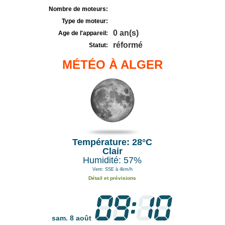
Nombre de moteurs:
Type de moteur:
0 an(s)
Age de l'appareil:
réformé
Statut:
MÉTÉO À ALGER
Température: 28°C
Clair
Humidité: 57%
Vent: SSE à 4km/h
Détail et prévisions
sam. 8 août