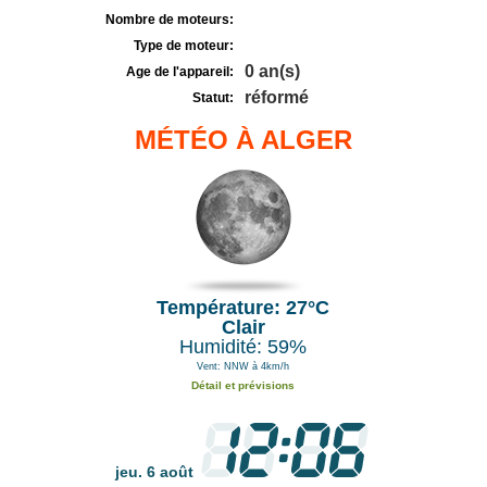
Nombre de moteurs:
Type de moteur:
0 an(s)
Age de l'appareil:
réformé
Statut:
MÉTÉO À ALGER
Température: 27°C
Clair
Humidité: 59%
Vent: NNW à 4km/h
Détail et prévisions
jeu. 6 août