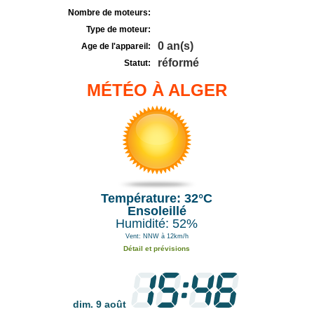
Nombre de moteurs:
Type de moteur:
0 an(s)
Age de l'appareil:
réformé
Statut:
MÉTÉO À ALGER
Température: 32°C
Ensoleillé
Humidité: 52%
Vent: NNW à 12km/h
Détail et prévisions
dim. 9 août