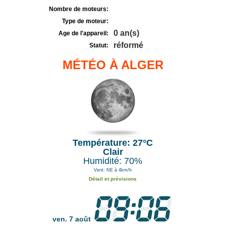
Nombre de moteurs:
Type de moteur:
0 an(s)
Age de l'appareil:
réformé
Statut:
MÉTÉO À ALGER
Température: 27°C
Clair
Humidité: 70%
Vent: NE à 4km/h
Détail et prévisions
ven. 7 août