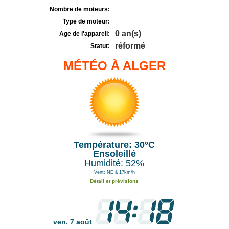
Nombre de moteurs:
Type de moteur:
0 an(s)
Age de l'appareil:
réformé
Statut:
MÉTÉO À ALGER
Température: 30°C
Ensoleillé
Humidité: 52%
Vent: NE à 17km/h
Détail et prévisions
ven. 7 août