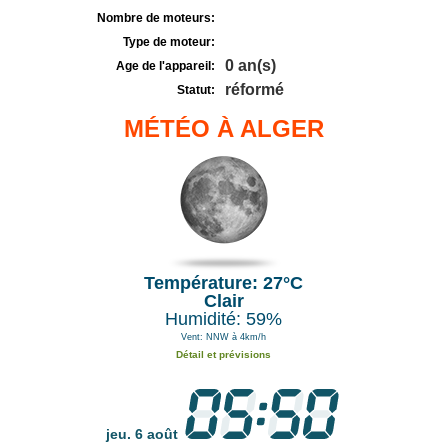
Nombre de moteurs:
Type de moteur:
0 an(s)
Age de l'appareil:
réformé
Statut:
MÉTÉO À ALGER
Température: 27°C
Clair
Humidité: 59%
Vent: NNW à 4km/h
Détail et prévisions
jeu. 6 août