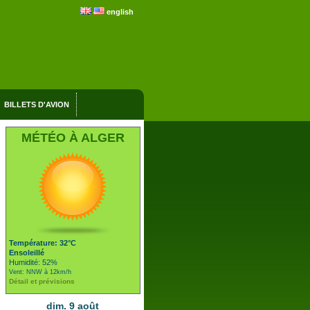
english
BILLETS D'AVION
MÉTÉO À ALGER
Température: 32°C
Ensoleillé
Humidité: 52%
Vent: NNW à 12km/h
Détail et prévisions
dim. 9 août