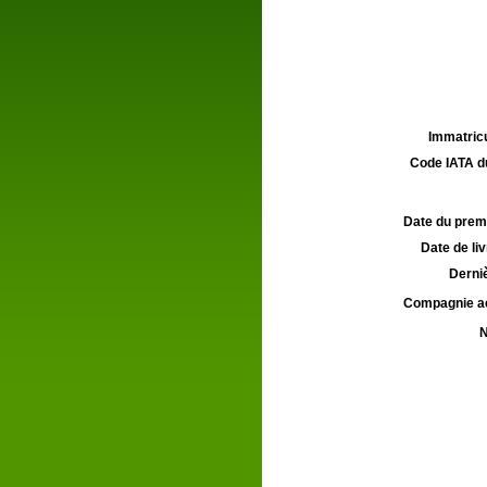
Immatricu
Code IATA d
Date du premie
Date de liv
Derniè
Compagnie aé
N