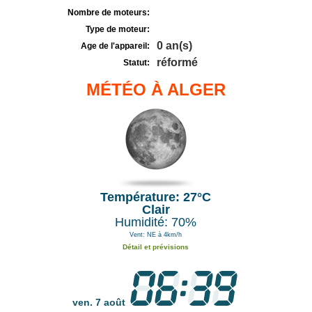
Nombre de moteurs:
Type de moteur:
0 an(s)
Age de l'appareil:
réformé
Statut:
MÉTÉO À ALGER
Température: 27°C
Clair
Humidité: 70%
Vent: NE à 4km/h
Détail et prévisions
ven. 7 août