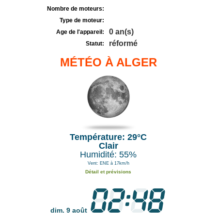
Nombre de moteurs:
Type de moteur:
0 an(s)
Age de l'appareil:
réformé
Statut:
MÉTÉO À ALGER
Température: 29°C
Clair
Humidité: 55%
Vent: ENE à 17km/h
Détail et prévisions
dim. 9 août