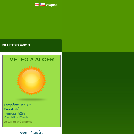
english
BILLETS D'AVION
MÉTÉO À ALGER
Température: 30°C
Ensoleillé
Humidité: 52%
Vent: NE à 17km/h
Détail et prévisions
ven. 7 août