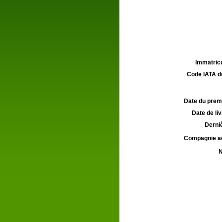
Immatricu
Code IATA d
Date du premie
Date de liv
Derniè
Compagnie aé
N