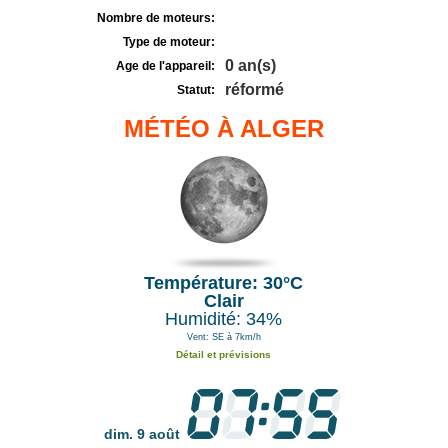
Nombre de moteurs:
Type de moteur:
0 an(s)
Age de l'appareil:
réformé
Statut:
MÉTÉO À ALGER
Température: 30°C
Clair
Humidité: 34%
Vent: SE à 7km/h
Détail et prévisions
dim. 9 août