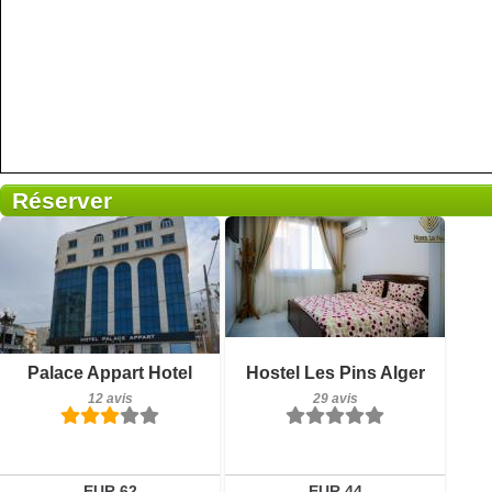
Réserver
29 avis
Petit-déjeuner inclus
Détails
Palace Appart Hotel
Hostel Les Pins Alger
12 avis
12 avis
29 avis
Réserver
Détails
Réserver
EUR 62
EUR 44