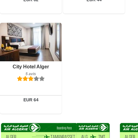
5 avis
Détails
City Hotel Alger
5 avis
Réserver
EUR 64