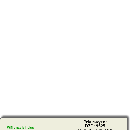
Prix moyen:
DZD: 9525
Wifi gratuit inclus
EUR: 62€ / USD: 71.99$