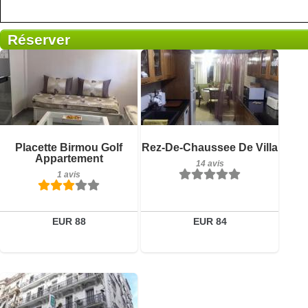
Réserver
1 avis
Détails
Réserver
Petit-déjeuner inclus
Placette Birmou Golf
Rez-De-Chaussee De Villa
14 avis
Appartement
14 avis
1 avis
Détails
Réserver
EUR 88
EUR 84