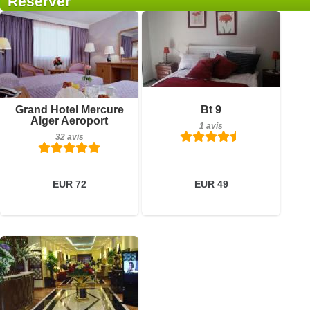
Réserver
1 avis
Petit-déjeuner inclus
Détails
Grand Hotel Mercure
Bt 9
32 avis
Alger Aeroport
1 avis
Réserver
32 avis
Détails
Réserver
EUR 72
EUR 49