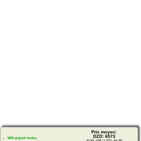
Prix moyen:
DZD: 6573
Wifi gratuit inclus
EUR: 43€ / USD: 49.4$