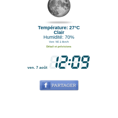
Température: 27°C
Clair
Humidité: 70%
Vent: NE à 4km/h
Détail et prévisions
ven. 7 août