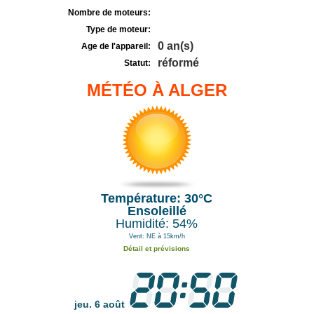
Nombre de moteurs:
Type de moteur:
0 an(s)
Age de l'appareil:
réformé
Statut:
MÉTÉO À ALGER
Température: 30°C
Ensoleillé
Humidité: 54%
Vent: NE à 15km/h
Détail et prévisions
jeu. 6 août