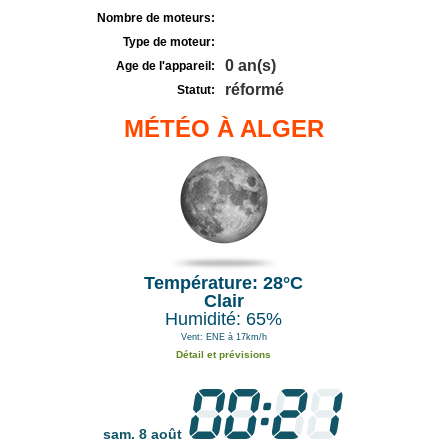
Nombre de moteurs:
Type de moteur:
0 an(s)
Age de l'appareil:
réformé
Statut:
MÉTÉO À ALGER
Température: 28°C
Clair
Humidité: 65%
Vent: ENE à 17km/h
Détail et prévisions
sam. 8 août