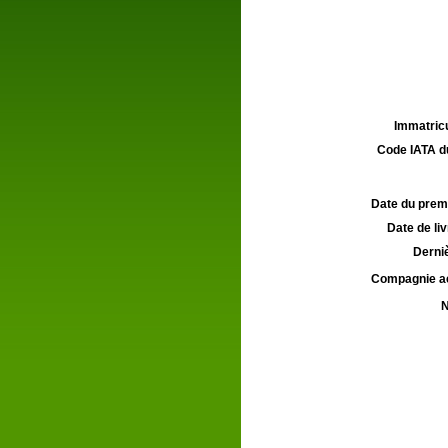
Immatricu
Code IATA d
Date du premie
Date de liv
Derniè
Compagnie aé
N