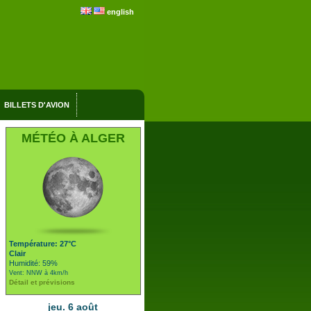
english
BILLETS D'AVION
MÉTÉO À ALGER
Température: 27°C
Clair
Humidité: 59%
Vent: NNW à 4km/h
Détail et prévisions
jeu. 6 août