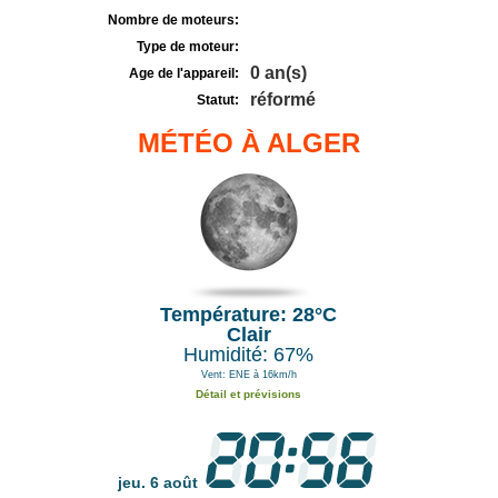
Nombre de moteurs:
Type de moteur:
0 an(s)
Age de l'appareil:
réformé
Statut:
MÉTÉO À ALGER
Température: 28°C
Clair
Humidité: 67%
Vent: ENE à 16km/h
Détail et prévisions
jeu. 6 août