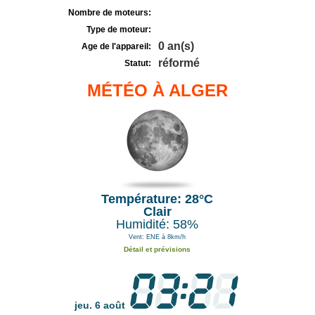
Nombre de moteurs:
Type de moteur:
0 an(s)
Age de l'appareil:
réformé
Statut:
MÉTÉO À ALGER
Température: 28°C
Clair
Humidité: 58%
Vent: ENE à 8km/h
Détail et prévisions
jeu. 6 août