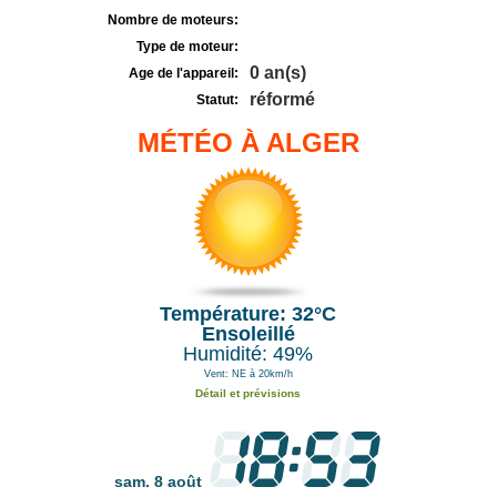
Nombre de moteurs:
Type de moteur:
0 an(s)
Age de l'appareil:
réformé
Statut:
MÉTÉO À ALGER
Température: 32°C
Ensoleillé
Humidité: 49%
Vent: NE à 20km/h
Détail et prévisions
sam. 8 août