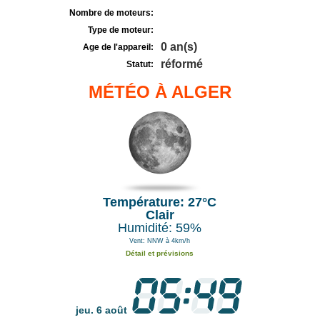
Nombre de moteurs:
Type de moteur:
0 an(s)
Age de l'appareil:
réformé
Statut:
MÉTÉO À ALGER
Température: 27°C
Clair
Humidité: 59%
Vent: NNW à 4km/h
Détail et prévisions
jeu. 6 août