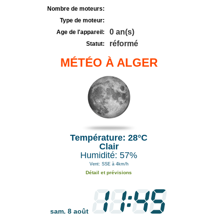
Nombre de moteurs:
Type de moteur:
0 an(s)
Age de l'appareil:
réformé
Statut:
MÉTÉO À ALGER
Température: 28°C
Clair
Humidité: 57%
Vent: SSE à 4km/h
Détail et prévisions
sam. 8 août