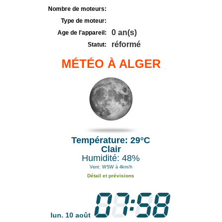
Nombre de moteurs:
Type de moteur:
0 an(s)
Age de l'appareil:
réformé
Statut:
MÉTÉO À ALGER
Température: 29°C
Clair
Humidité: 48%
Vent: WSW à 4km/h
Détail et prévisions
lun. 10 août