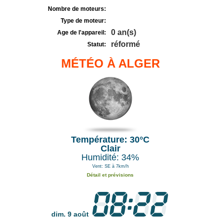
Nombre de moteurs:
Type de moteur:
0 an(s)
Age de l'appareil:
réformé
Statut:
MÉTÉO À ALGER
Température: 30°C
Clair
Humidité: 34%
Vent: SE à 7km/h
Détail et prévisions
dim. 9 août