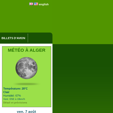
english
BILLETS D'AVION
MÉTÉO À ALGER
Température: 28°C
Clair
Humidité: 67%
Vent: ENE à 16km/h
Détail et prévisions
ven. 7 août