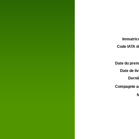
Immatricu
Code IATA d
Date du premie
Date de liv
Derniè
Compagnie aé
N