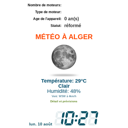
Nombre de moteurs:
Type de moteur:
0 an(s)
Age de l'appareil:
réformé
Statut:
MÉTÉO À ALGER
Température: 29°C
Clair
Humidité: 48%
Vent: WSW à 4km/h
Détail et prévisions
lun. 10 août