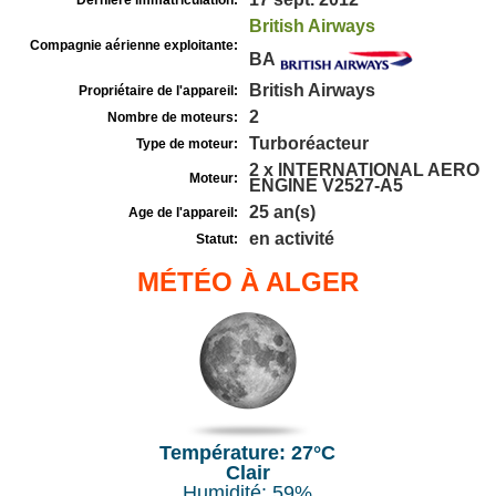
Dernière immatriculation:
British Airways
Compagnie aérienne exploitante:
BA
British Airways
Propriétaire de l'appareil:
2
Nombre de moteurs:
Turboréacteur
Type de moteur:
2 x INTERNATIONAL AERO
Moteur:
ENGINE V2527-A5
25 an(s)
Age de l'appareil:
en activité
Statut:
MÉTÉO À ALGER
Température: 27°C
Clair
Humidité: 59%