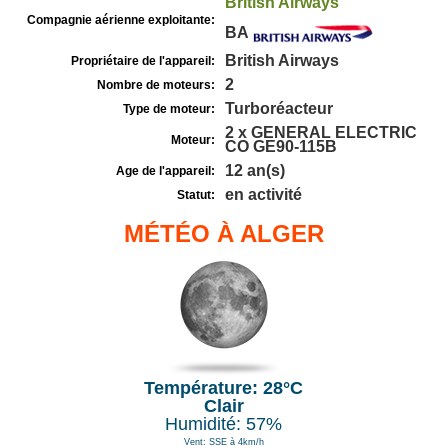
British Airways
Compagnie aérienne exploitante:
BA
British Airways
Propriétaire de l'appareil:
2
Nombre de moteurs:
Turboréacteur
Type de moteur:
2 x GENERAL ELECTRIC
Moteur:
CO GE90-115B
12 an(s)
Age de l'appareil:
en activité
Statut:
MÉTÉO À ALGER
Température: 28°C
Clair
Humidité: 57%
Vent: SSE à 4km/h