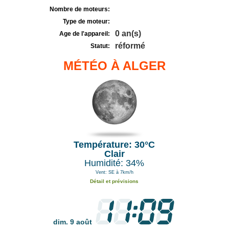
Nombre de moteurs:
Type de moteur:
0 an(s)
Age de l'appareil:
réformé
Statut:
MÉTÉO À ALGER
Température: 30°C
Clair
Humidité: 34%
Vent: SE à 7km/h
Détail et prévisions
dim. 9 août