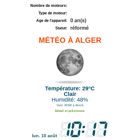
Nombre de moteurs:
Type de moteur:
0 an(s)
Age de l'appareil:
réformé
Statut:
MÉTÉO À ALGER
Température: 29°C
Clair
Humidité: 48%
Vent: WSW à 4km/h
Détail et prévisions
lun. 10 août