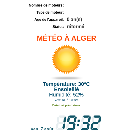
Nombre de moteurs:
Type de moteur:
0 an(s)
Age de l'appareil:
réformé
Statut:
MÉTÉO À ALGER
Température: 30°C
Ensoleillé
Humidité: 52%
Vent: NE à 17km/h
Détail et prévisions
ven. 7 août