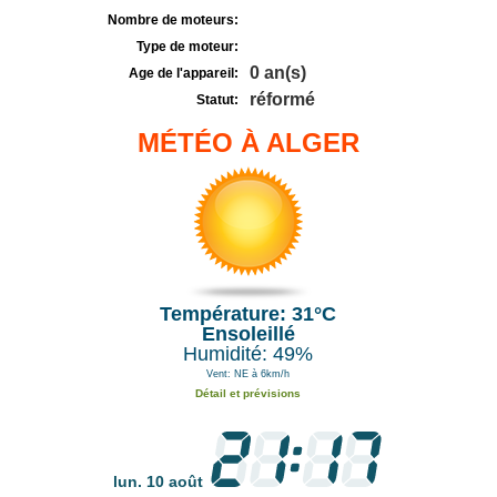
Nombre de moteurs:
Type de moteur:
0 an(s)
Age de l'appareil:
réformé
Statut:
MÉTÉO À ALGER
Température: 31°C
Ensoleillé
Humidité: 49%
Vent: NE à 6km/h
Détail et prévisions
lun. 10 août