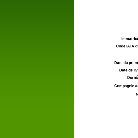
Immatricu
Code IATA d
Date du premie
Date de liv
Derniè
Compagnie aé
N