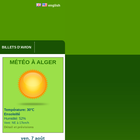
english
BILLETS D'AVION
MÉTÉO À ALGER
Température: 30°C
Ensoleillé
Humidité: 52%
Vent: NE à 17km/h
Détail et prévisions
ven. 7 août