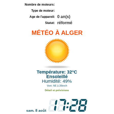
Nombre de moteurs:
Type de moteur:
0 an(s)
Age de l'appareil:
réformé
Statut:
MÉTÉO À ALGER
Température: 32°C
Ensoleillé
Humidité: 49%
Vent: NE à 20km/h
Détail et prévisions
sam. 8 août