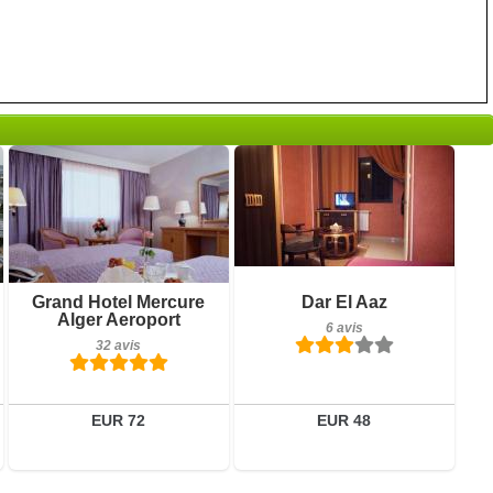
Petit-déjeuner inclus
Petit-déjeuner inclus
Grand Hotel Mercure
Dar El Aaz
32 avis
6 avis
Alger Aeroport
6 avis
32 avis
Détails
Détails
Réserver
Réserver
EUR 72
EUR 48