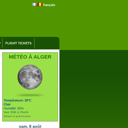
français
FLIGHT TICKETS
MÉTÉO À ALGER
Température: 28°C
Clair
Humidité: 65%
Vent: ENE à 17km/h
Détail et prévisions
sam. 8 août