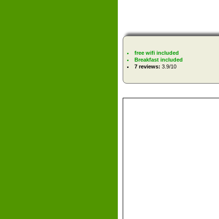
free wifi included
Breakfast included
7 reviews:
3.9/10