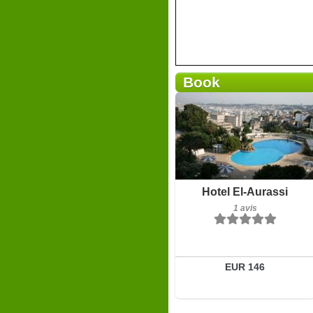
Book
1 avis
Détails
Réserver
Hotel El-Aurassi
1 avis
EUR 146