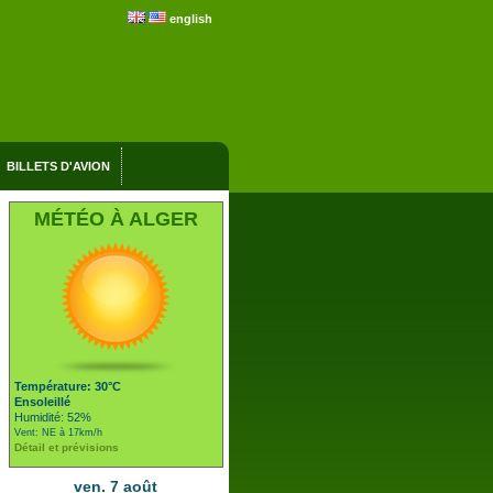
english
BILLETS D'AVION
MÉTÉO À ALGER
Température: 30°C
Ensoleillé
Humidité: 52%
Vent: NE à 17km/h
Détail et prévisions
ven. 7 août