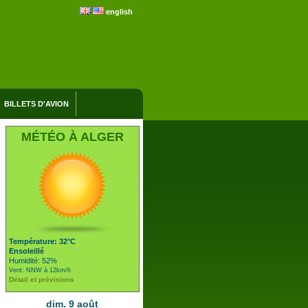
english
BILLETS D'AVION
MÉTÉO À ALGER
Température: 32°C
Ensoleillé
Humidité: 52%
Vent: NNW à 12km/h
Détail et prévisions
dim. 9 août