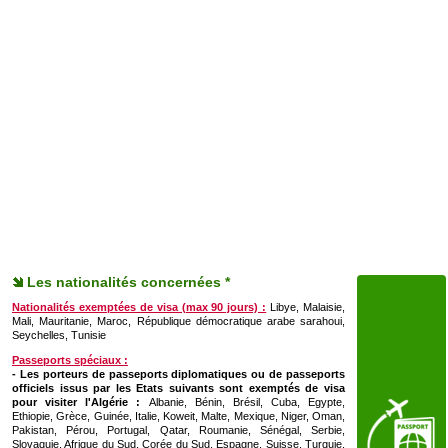
Les nationalités concernées *
Nationalités exemptées de visa (max 90 jours) :
Libye, Malaisie,
Mali, Mauritanie, Maroc, République démocratique arabe sarahoui,
Seychelles, Tunisie
Passeports spéciaux :
- Les porteurs de passeports diplomatiques ou de passeports
officiels issus par les Etats suivants sont exemptés de visa
pour visiter l'Algérie :
Albanie, Bénin, Brésil, Cuba, Egypte,
Ethiopie, Grèce, Guinée, Italie, Koweit, Malte, Mexique, Niger, Oman,
Pakistan, Pérou, Portugal, Qatar, Roumanie, Sénégal, Serbie,
Slovaquie, Afrique du Sud, Corée du Sud, Espagne, Suisse, Turquie,