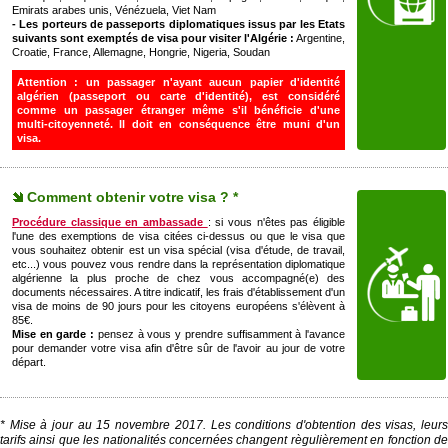
Emirats arabes unis, Vénézuela, Viet Nam
- Les porteurs de passeports diplomatiques issus par les Etats
suivants sont exemptés de visa pour visiter l'Algérie :
Argentine,
Croatie, France, Allemagne, Hongrie, Nigeria, Soudan
Attention :
un passager n'ayant aucun papier d'identité
algérien (passeport ou carte d'identité), est considéré
comme un passager étranger même s'il bénéficie d'une
multi-citoyenneté. Il doit en conséquence être muni d'un
visa.
Comment obtenir votre visa ? *
Procédure classique en ambassade
: si vous n'êtes pas éligible
l'une des exemptions de visa citées ci-dessus ou que le visa que
vous souhaitez obtenir est un visa spécial (visa d'étude, de travail,
etc...) vous pouvez vous rendre dans la représentation diplomatique
algérienne la plus proche de chez vous accompagné(e) des
documents nécessaires. A titre indicatif, les frais d'établissement d'un
visa de moins de 90 jours pour les citoyens européens s'élèvent à
85€.
Mise en garde :
pensez à vous y prendre suffisamment à l'avance
pour demander votre visa afin d'être sûr de l'avoir au jour de votre
départ.
* Mise à jour au 15 novembre 2017. Les conditions d'obtention des visas, leurs
tarifs ainsi que les nationalités concernées changent règulièrement en fonction de